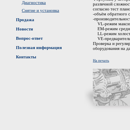
Диагностика
различной сложнос
согласно тест пла
Снятие и установка
-объём обратного 
-производительнос
Продажа
VL-режим максим
EM-режим средне
Новости
LL-режим холост
Вопрос-ответ
VE-предваритель
Проверка и регули
Полезная информация
оборудования на да
Контакты
На печать